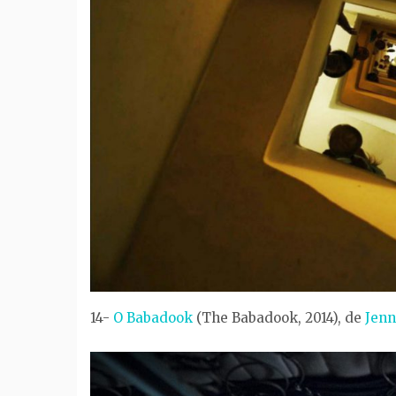
14-
O Babadook
(The Babadook, 2014), de
Jenn