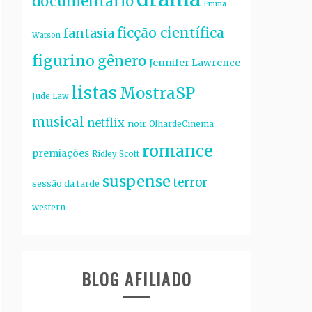
documentário
Emma
ficção científica
fantasia
Watson
figurino
gênero
Jennifer Lawrence
listas
MostraSP
Jude Law
musical
netflix
noir
OlhardeCinema
romance
premiações
Ridley Scott
suspense
terror
sessão da tarde
western
BLOG AFILIADO