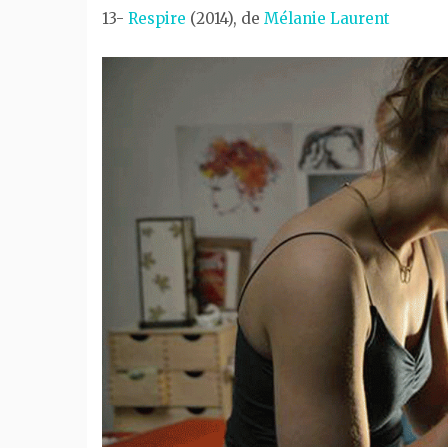
13-
Respire
(2014), de
Mélanie Laurent