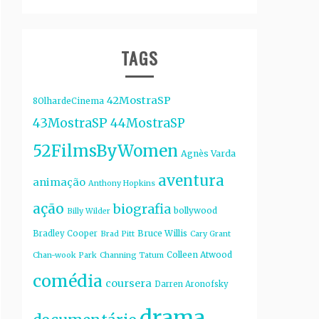
TAGS
42MostraSP
8OlhardeCinema
43MostraSP
44MostraSP
52FilmsByWomen
Agnès Varda
aventura
animação
Anthony Hopkins
ação
biografia
bollywood
Billy Wilder
Bruce Willis
Bradley Cooper
Brad Pitt
Cary Grant
Colleen Atwood
Chan-wook Park
Channing Tatum
comédia
coursera
Darren Aronofsky
drama