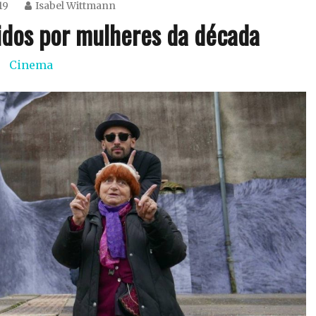
19
Isabel Wittmann
gidos por mulheres da década
Cinema